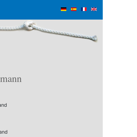
bmann
and
and